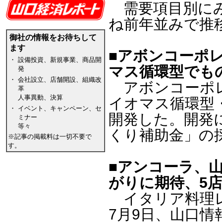
需要項目別にみ
ね前年並みで推
御社の情報をお待ちして
ます
■アボンコーポ
・
設備投資、新規事業、商品開
マス循環型でも
発
・
会社設立、店舗開設、組織改
アボンコーポレ
革
人事異動、決算
イオマス循環型
・
イベント、キャンペーン、セ
開発した。開発
ミナー
等々
くり補助金」の
※記事の掲載料は一切不要で
す。
■アンコーラ、
がりに期待、5
イタリア料理レ
7月9日、山口情