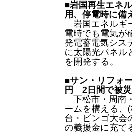
■岩国再生エネ
用、停電時に備
岩国エネルギー(
電時でも電気が
発電蓄電気シス
に太陽光パネル
を開発する。
■サン・リフォ
円 2日間で被災
下松市・周南・
ームを構える、(
台・ビンゴ大会
の義援金に充て