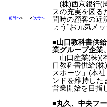
(株)西京銀行(
スの充実を図る
問時の顧客の近
前号へ
< >
次号へ
ょう”お元気メ
■山口教科書供
業グループ企業
山口産業(株)(
口教科書供給(株)
スポーツ」(本
ンドを維持した
営業開始を目指
■丸久、中央フ