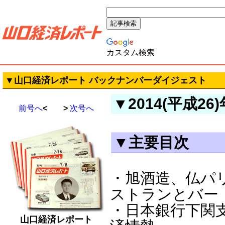
カスタム検索
▼山口経済レポート バックナンバーダイジェスト
▼2014(平成26
前号へ
< >
次号へ
▼主要目次
・旭酒造、仏パ
ストランとバー
・日本銀行下関
山口経済レポート