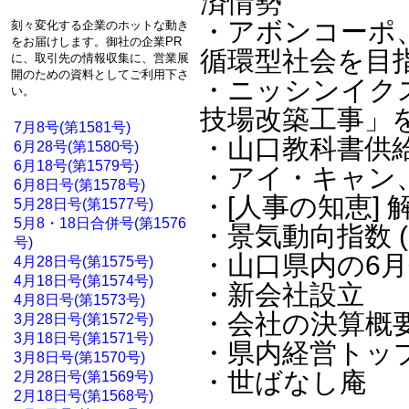
済情勢
・アボンコーポ
刻々変化する企業のホットな動き
をお届けします。御社の企業PR
循環型社会を目
に、取引先の情報収集に、営業展
開のための資料としてご利用下さ
・ニッシンイク
い。
技場改築工事」
7月8号(第1581号)
・山口教科書供
6月28号(第1580号)
6月18号(第1579号)
・アイ・キャン
6月8日号(第1578号)
・[人事の知恵] 
5月28日号(第1577号)
5月8・18日合併号(第1576
・景気動向指数 (
号)
・山口県内の6
4月28日号(第1575号)
4月18日号(第1574号)
・新会社設立
4月8日号(第1573号)
・会社の決算概要
3月28日号(第1572号)
3月18日号(第1571号)
・県内経営トップ
3月8日号(第1570号)
・世ばなし庵 
2月28日号(第1569号)
2月18日号(第1568号)