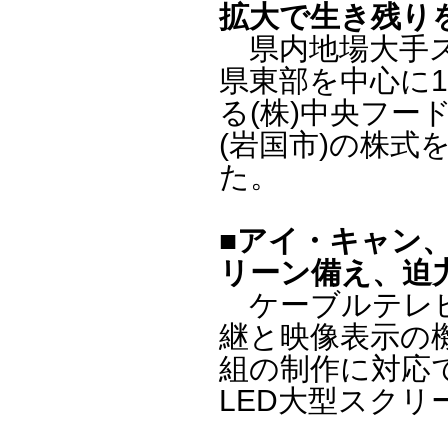
拡大で生き残り
県内地場大手スー
県東部を中心に
る(株)中央フー
(岩国市)の株
た。
■アイ・キャン
リーン備え、迫
ケーブルテレビ局
継と映像表示の
組の制作に対応
LED大型スクリ