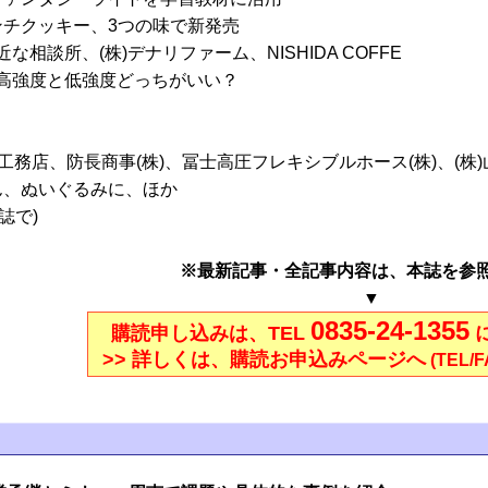
チクッキー、3つの味で新発売
な相談所、(株)デナリファーム、NISHIDA COFFE
は高強度と低強度どっちがいい？
工務店、防長商事(株)、冨士高圧フレキシブルホース(株)、(株
ん、ぬいぐるみに、ほか
誌で)
※最新記事・全記事内容は、本誌を参
▼
0835-24-1355
購読申し込みは、TEL
>> 詳しくは、購読お申込みページへ
(TEL