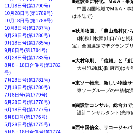
■建設業に特化、M＆A・事
11月8日号(第1790号)
中国四国地域でM＆A・事業
10月28日号(第1789号)
は本誌で)
10月18日号(第1788号)
10月8日号(第1787号)
■秋川牧園、「農山漁村(む
9月28日号(第1786号)
(株)秋川牧園(山口市)と
9月18日号(第1785号)
宝」全国選定で準グランプリ
9月8日号(第1784号)
8月28日号(第1783号)
■大村印刷、「信頼」と「
8月8・18日合併号(第1782
大村印刷(株)(防府市)は今
号)
7月28日号(第1781号)
■東ソー物流、新しい物流サ
7月18日号(第1780号)
東ソーグループの中核物流会
7月8日号(第1779号)
6月28日号(第1778号)
■巽設計コンサル、総合力
6月18日号(第1777号)
設計コンサルタント(光市)
6月8日号(第1776号)
5月28日号(第1775号)
■西中国信金、リコージャパ
5月8・18日合併号(第1774