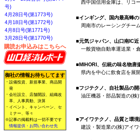
西中国信用金庫は、リコージ
号)
4月28日号(第1773号)
■インギング、国内最高蜂の
4月18日号(第1772号)
周南市のレーシングチーム「P
4月8日号(第1771号)
3月28日号(第1770号)
■元気ジャパン、山口南IC
購読お申込みはこちらへ
一般貨物自動車運送業・倉庫
■MIHORI、伝統の味名
県内を中心に飲食店を展開する
御社の情報お待ちしてます
・
設備投資、新規事業、商品開
■フジテクノ、自社製品の開
発
・
会社設立、店舗開設、組織改
油圧機器・部品製造の(株)
革、人事異動、決算
・
イベント、キャンペーン、セ
ミナー、等々
■アイワテクノ、品質と環境
※記事の掲載料は一切不要です
情報提供・お問い合わせ先
建設・製造業の(株)アイワテ