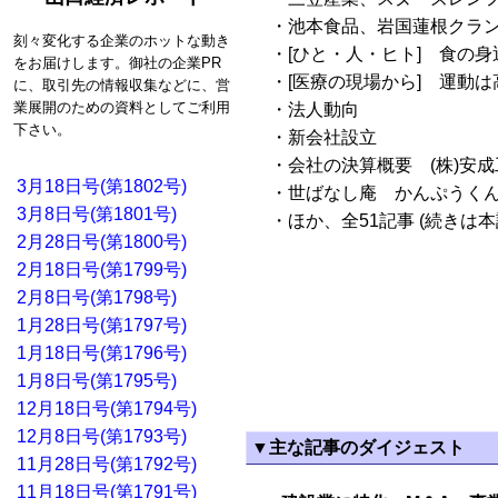
・池本食品、岩国蓮根クラン
刻々変化する企業のホットな動き
・[ひと・人・ヒト] 食の身近
をお届けします。御社の企業PR
・[医療の現場から] 運動
に、取引先の情報収集などに、営
業展開のための資料としてご利用
・法人動向
下さい。
・新会社設立
・会社の決算概要 (株)安成
3月18日号(第1802号)
・世ばなし庵 かんぷうく
3月8日号(第1801号)
・ほか、全51記事 (続きは本
2月28日号(第1800号)
2月18日号(第1799号)
2月8日号(第1798号)
1月28日号(第1797号)
1月18日号(第1796号)
1月8日号(第1795号)
12月18日号(第1794号)
12月8日号(第1793号)
▼主な記事のダイジェスト
11月28日号(第1792号)
11月18日号(第1791号)