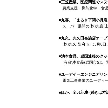
■三笠産業、医療関連でス
農業支援・機能化学・食品加
■丸喜、「まるき下関小月
スーバー展開の(株)丸喜(山
■丸久、丸久田布施店オー
(株)丸久(防府市)は3月6
■池本食品、岩国連根のク
(有)池本食品(岩国市)は
■ユーデイーエンジニアリ
電気工事事業のユーディーエ
■ほか、全51記事 (続きは本