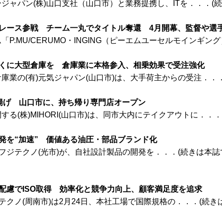
ャパン(株)山口支社（山口市）と業務提携し、ITを．．．(続
レース参戦 チーム一丸でタイトル奪還 4月開幕、監督や選
.MU/CERUMO・INGING（ピーエムユーセルモインギング
近くに大型倉庫を 倉庫業に本格参入、相乗効果で受注強化
業の(有)元気ジャパン(山口市)は、大手荷主からの受注．．．
物唐揚げ 山口市に、持ち帰り専門店オープン
(株)MIHORI(山口市)は、同市大内にテイクアウトに．．．
発を“加速” 価値ある油圧・部品ブランド化
フジテクノ(光市)が、自社設計製品の開発を．．．(続きは本誌
配慮でISO取得 効率化と競争力向上、顧客満足度を追求
クノ(周南市)は2月24日、本社工場で国際規格の．．．(続き