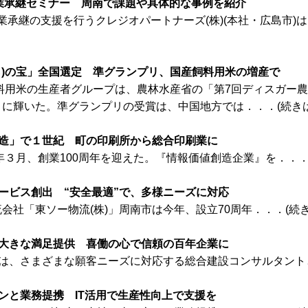
業承継セミナー 周南で課題や具体的な事例を紹介
承継の支援を行うクレジオパートナーズ(株)(本社・広島市)は
ら)の宝」全国選定 準グランプリ、国産飼料用米の増産で
飼料用米の生産者グループは、農林水産省の「第7回ディスガー農
に輝いた。準グランプリの受賞は、中国地方では．．．(続きは
創造」で１世紀 町の印刷所から総合印刷業に
年３月、創業100周年を迎えた。『情報価値創造企業』を．．．
ービス創出 “安全最適”で、多様ニーズに対応
社「東ソー物流(株)」周南市は今年、設立70周年．．．(続き
で大きな満足提供 喜働の心で信頼の百年企業に
は、さまざまな願客ニーズに対応する総合建設コンサルタントと
ンと業務提携 IT活用で生産性向上で支援を