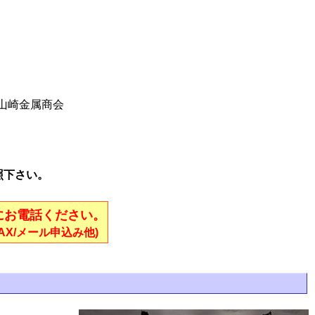
)山崎金属商会
照下さい。
にお電話ください。
/FAX/メール申込み他)