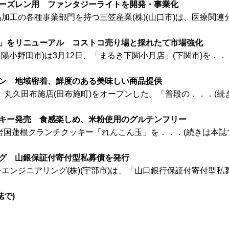
ヌーズレン用 ファンタジーライトを開発・事業化
工の各種事業部門を持つ三笠産業(株)(山口市)は、医療関連分
店」をリニューアル コストコ売り場と採れたて市場強化
陽小野田市)は3月12日、「まるき下関小月店」(下関市)を．．
プン 地域密着、鮮度のある美味しい商品提供
日、丸久田布施店(田布施町)をオープンした。「普段の．．．(続
ッキー発売 食感楽しめ、米粉使用のグルテンフリー
、岩国蓮根クランチクッキー「れんこん玉」を．．．(続きは本誌
ング 山銀保証付寄付型私募債を発行
ンジニアリング(株)(宇部市)は、「山口銀行保証付寄付型私募
誌で)