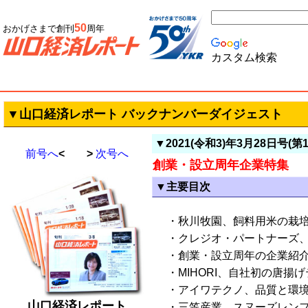
50
おかげさまで創刊
周年
カスタム検索
▼山口経済レポート バックナンバーダイジェスト
▼2021(令和3)年3月28日号(第1
前号へ
< >
次号へ
創業・設立周年企業特集
▼主要目次
・秋川牧園、飼料用米の栽
・クレジオ・パートナーズ、
・創業・設立周年の企業紹
・MIHORI、自社初の唐
・アイワテクノ、品質と環境
山口経済レポート
・三笠産業、スヌーズレン