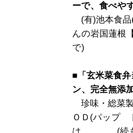
ーで、食べや
(有)池本食品
んの岩国蓮根
で)
■「玄米菜食
ン、完全無添
珍味・総菜製
ＯＤ(パップ 
は、．．．(続