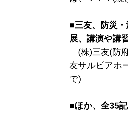
■三友、防災
展、講演や講
(株)三友(防
友サルビアホー
で)
■ほか、全35記