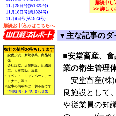
購読申し込
11月28日号(第1825号)
>> 詳し
11月18日号(第1824号)
11月8日号(第1823号)
購読お申込みはこちらへ
▼主な記事のダ
御社の情報お待ちしてます
■安堂畜産、
・
設備投資、新規事業、商品開
発
・
会社設立、店舗開設、組織改
業の衛生管理
革、人事異動、決算
・
イベント、キャンペーン、セ
安堂畜産(株)
ミナー、等々
※記事の掲載料は一切不要です
良施設として
情報提供・お問い合わせ先
や従業員の知