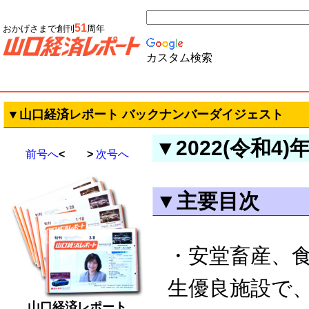
51
おかげさまで創刊
周年
カスタム検索
▼山口経済レポート バックナンバーダイジェスト
▼2022(令和4)
前号へ
< >
次号へ
▼主要目次
・安堂畜産、
生優良施設で
山口経済レポート