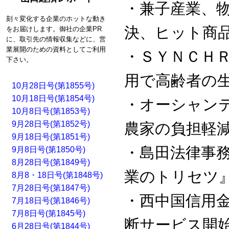
・兼子産業、
刻々変化する企業のホットな動き
決、ヒット商
をお届けします。御社の企業PR
に、取引先の情報収集などに、営
業展開のための資料としてご利用
・ＳＹＮＣＨ
下さい。
用で高齢者の
10月28日号(第1855号)
10月18日号(第1854号)
・オーシャン
10月8日号(第1853号)
9月28日号(第1852号)
農家の負担軽
9月18日号(第1851号)
・島田法律事
9月8日号(第1850号)
8月28日号(第1849号)
業のトリセツ
8月8・18日号(第1848号)
7月28日号(第1847号)
・西中国信用
7月18日号(第1846号)
7月8日号(第1845号)
断サービス開
6月28日号(第1844号)