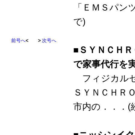
「ＥＭＳパン
で)
前号へ
< >
次号へ
■ＳＹＮＣＨ
で家事代行を
フィジカルセ
ＳＹＮＣＨＲＯ
市内の．．．(
■ニッシンイ