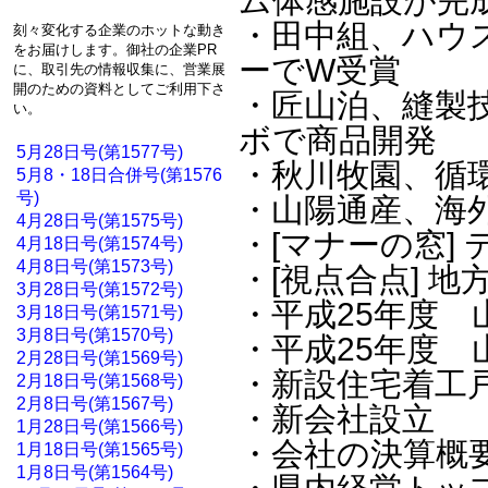
ム体感施設が完
・田中組、ハウ
刻々変化する企業のホットな動き
をお届けします。御社の企業PR
ーでW受賞
に、取引先の情報収集に、営業展
開のための資料としてご利用下さ
・匠山泊、縫製
い。
ボで商品開発
5月28日号(第1577号)
・秋川牧園、循
5月8・18日合併号(第1576
号)
・山陽通産、海
4月28日号(第1575号)
・[マナーの窓]
4月18日号(第1574号)
4月8日号(第1573号)
・[視点合点] 
3月28日号(第1572号)
・平成25年度
3月18日号(第1571号)
3月8日号(第1570号)
・平成25年度
2月28日号(第1569号)
・新設住宅着工
2月18日号(第1568号)
2月8日号(第1567号)
・新会社設立
1月28日号(第1566号)
・会社の決算概要
1月18日号(第1565号)
1月8日号(第1564号)