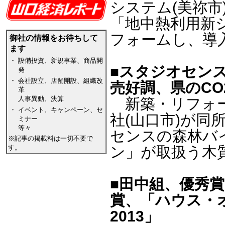
システム(美祢市
「地中熱利用新シ
フォームし、導
御社の情報をお待ちして
ます
・
設備投資、新規事業、商品開
■スタジオセン
発
・
会社設立、店舗開設、組織改
売好調、県のCO
革
人事異動、決算
新築・リフォーム
・
イベント、キャンペーン、セ
社(山口市)が
ミナー
等々
センスの森林バ
※記事の掲載料は一切不要で
す。
ン」が取扱う木
■田中組、優秀
賞、「ハウス・
2013」