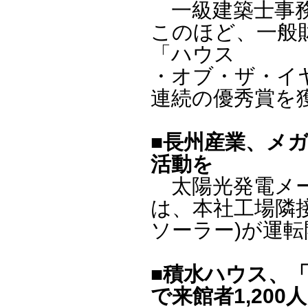
一級建築士事務所
このほど、一般
「ハウス
・オブ・ザ・イヤ
連続の優秀賞を
■長州産業、メ
活動を
太陽光発電メーカ
は、本社工場隣
ソーラー)が運
■積水ハウス、「
で来館者1,200人