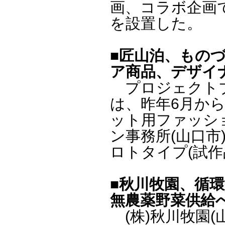
画、コラボ企画
を設置した。
■匠山泊、もの
ア商品、デザイ
プロジェクトブラ
は、昨年6月か
ット用ファッシ
ン事務所(山口
ロトタイプ(試作
■秋川牧園、循
無農薬野菜供給
(株)秋川牧園(