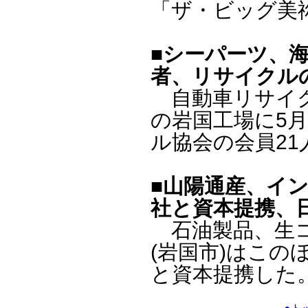
「ザ・ビッグ美
■シーパーツ、
者、リサイクル
自動車リサイクル
の岩国工場に5
ル協会の会員2
■山陽通産、イ
社と資本提携、
石油製品、生コ
(岩国市)はこ
と資本提携した