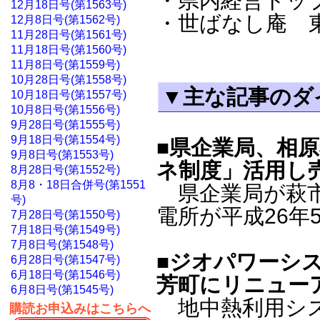
・県内経営トップ
12月18日号(第1563号)
・世ばなし庵 東
12月8日号(第1562号)
11月28日号(第1561号)
11月18日号(第1560号)
11月8日号(第1559号)
10月28日号(第1558号)
▼主な記事のダ
10月18日号(第1557号)
10月8日号(第1556号)
9月28日号(第1555号)
9月18日号(第1554号)
■県企業局、相
9月8日号(第1553号)
ネ制度」活用し
8月28日号(第1552号)
8月8・18日合併号(第1551
県企業局が萩市
号)
電所が平成26年
7月28日号(第1550号)
7月18日号(第1549号)
7月8日号(第1548号)
■ジオパワーシ
6月28日号(第1547号)
6月18日号(第1546号)
芳町にリニュー
6月8日号(第1545号)
地中熱利用シス
購読お申込みはこちらへ