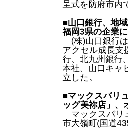
呈式を防府市内
■山口銀行、地
福岡3県の企業
(株)山口銀行は
アクセル成長支援
行、北九州銀行
本社、山口キャピ
立した。
■マックスバリ
ッグ美祢店」、
マックスバリュ西
市大嶺町(国道4