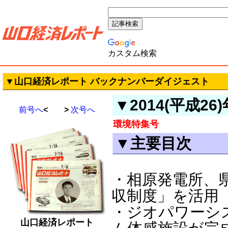
カスタム検索
▼山口経済レポート バックナンバーダイジェスト
▼2014(平成26
前号へ
< >
次号へ
環境特集号
▼主要目次
・相原発電所、
収制度」を活用
・ジオパワーシ
山口経済レポート