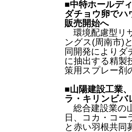
■中特ホールデ
ダチョウ卵でハ
販売開始へ
環境配慮型リサ
ングス(周南市)
同開発によりダ
に抽出する精製
策用スプレー剤
■山陽建設工業
ラ・キリンビバ
総合建設業の山陽
日、コカ・コーラ
と赤い羽根共同