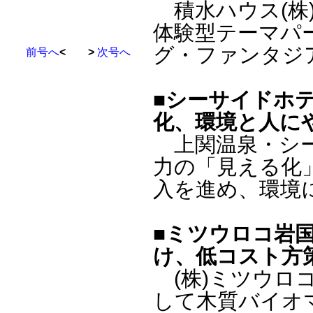
積水ハウス(株
体験型テーマパ
グ・ファンタジ
前号へ
< >
次号へ
■シーサイドホ
化、環境と人に
上関温泉・シー
力の「見える化
入を進め、環境
■ミツウロコ岩
け、低コスト方
(株)ミツウロコ
して木質バイオ