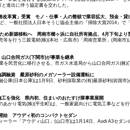
萩市と進出に伴う協定書を交わした。
業務改革賞」受賞 モノ・仕事・人の整頓で業容拡大、預金・貸
ほど、一般社団法人日本そうじ協会主催の『掃除大賞2014』で
大のため新築移転へ 周南市櫛ヶ浜に自社所有拠点、4月下旬より
等を行う三親電材(株)(本社・広島市)「周南営業所」(周南市
山口合同ガス(下関市)が事業を継承
業を民営化に移行させる。市ガス水道局から山口合同ガス(株)
協調融資 嚴原砂利のメガソーラー設備運転に
庫(日本公庫)は1月9日、砂利採取業の(有)嚴原砂利(岩国市
施工を強化 県内初、住まいのおたすけ隊事業展開
あかり電気(株)(平生町)は、一般家庭向けに電気工事などを
売開始 アウディ初のコンパクトセダン
ラー「アウディ山口」(山口市)は1月14日、Audi A3セ