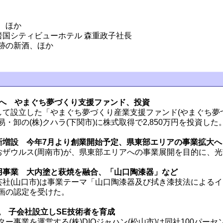
、ほか
岩国シティビューホテル 森重政子社長
跡の新酒、ほか
万円へ やまぐち夢づくり支援ファンド、投資
して設立した「やまぐち夢づくり産業支援ファンド(やまぐち夢
卸の(株)クハラ(下関市)に株式取得で2,850万円を投資した
新増設 今年7月より創業開始予定、県東部エリアの事業拡大へ
おザウルス(周南市)が、県東部エリアへの事業展開を目的に、
用事業 大内塗と萩焼を融合、「山口陶漆器」など
芸社(山口市)は事業テーマ「山口陶漆器及び拭き漆技法による
画の認定を受けた。
説 子会社設立しSE技術者を育成
事業を運営する(株)DIOジャハン(松山市)は同社100パーセン