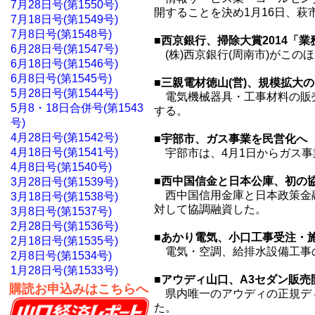
7月28日号(第1550号)
開することを決め1月16日、
7月18日号(第1549号)
7月8日号(第1548号)
■西京銀行、掃除大賞2014「
6月28日号(第1547号)
(株)西京銀行(周南市)がこの
6月18日号(第1546号)
6月8日号(第1545号)
■三親電材徳山(営)、規模拡
5月28日号(第1544号)
電気機械器具・工事材料の販売
5月8・18日合併号(第1543
する。
号)
4月28日号(第1542号)
■宇部市、ガス事業を民営化へ 
4月18日号(第1541号)
宇部市は、4月1日からガス事
4月8日号(第1540号)
■西中国信金と日本公庫、初の
3月28日号(第1539号)
西中国信用金庫と日本政策金融公
3月18日号(第1538号)
対して協調融資した。
3月8日号(第1537号)
2月28日号(第1536号)
■あかり電気、小口工事受注・
2月18日号(第1535号)
電気・空調、給排水設備工事の
2月8日号(第1534号)
1月28日号(第1533号)
■アウディ山口、A3セダン販
購読お申込みはこちらへ
県内唯一のアウディの正規ディー
た。