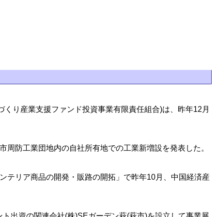
づくり産業支援ファンド投資事業有限責任組合)は、昨年12月
。
光市周防工業団地内の自社所有地での工業新増設を発表した。
インテリア商品の開発・販路の開拓」で昨年10月、中国経済産
ト出資の関連会社(株)SEガーデン萩(萩市)を設立して事業展