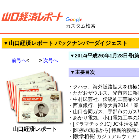
カスタム検索
▼山口経済レポート バックナンバーダイジェスト
▼2014(平成26)年1月28日号(第
前号へ
< >
次号へ
▼主要目次
・クハラ、海外販路拡大を積極
・ただおザウルス、光市内に新
・中村民芸社、伝統的工芸品の
・西京銀行、掃除大賞2014「
・山口合同ガス、宇部市のガス
・あかり電気、小口電気工事の
・[ドラマチックJC] JC生活を
山口経済レポート
・[医療の現場から] 特異的腰痛
・[教学相長] カジュアルウェア