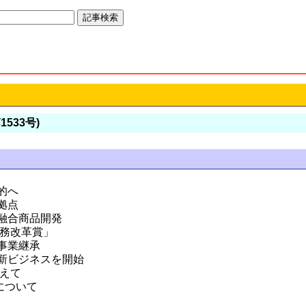
1533号)
的へ
拠点
融合商品開発
業務改革賞」
事業継承
新ビジネスを開始
終えて
について