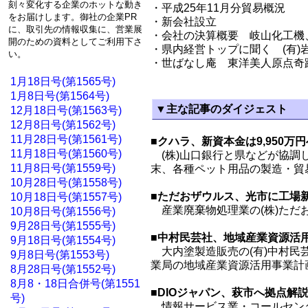
刻々変化する企業のホットな動き
・平成25年11月分貿易概況
をお届けします。御社の企業PR
・新会社設立
に、取引先の情報収集に、営業展
・会社の決算概要 岐山化工機
開のための資料としてご利用下さ
・県内経営トップに聞く (有)
い。
・世ばなし庵 東洋美人原点奇
1月18日号(第1565号)
1月8日号(第1564号)
▼主な記事のダイジェスト
12月18日号(第1563号)
12月8日号(第1562号)
11月28日号(第1561号)
■クハラ、新資本金は9,950
11月18日号(第1560号)
(株)山口銀行と県などが協調
11月8日号(第1559号)
末、各種ペット用品の製造・貿易・
10月28日号(第1558号)
■ただおザウルス、光市に工場
10月18日号(第1557号)
産業廃棄物処理業の(株)ただ
10月8日号(第1556号)
9月28日号(第1555号)
■中村民芸社、地域産業資源活
9月18日号(第1554号)
大内塗製造販売の(有)中村民
9月8日号(第1553号)
業局の地域産業資源活用事業計
8月28日号(第1552号)
8月8・18日合併号(第1551
■DIOジャパン、萩市へ拠点解
号)
情報サービス業・コールセンター